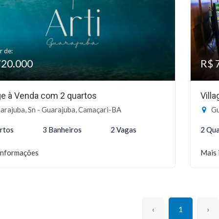
r de:
720.000
R$ 
age à Venda com 2 quartos
Vill
arajuba, Sn - Guarajuba, Camaçari-BA
Gu
rtos
3 Banheiros
2 Vagas
2 Qua
informações
Mais 
‹
1
›