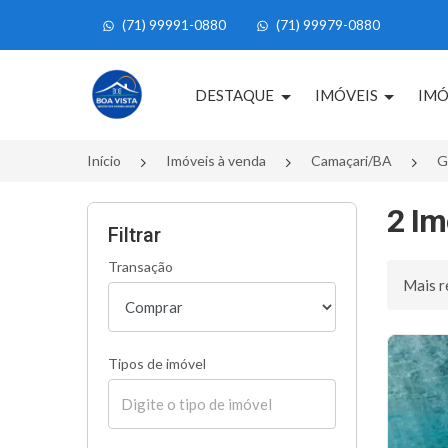
(71) 99991-0880
(71) 99979-0880
Página inicial
DESTAQUE
IMÓVEIS
IMÓ
Início
Imóveis à venda
Camaçari/BA
G
2 Im
Filtrar
Transação
Ordenar 
Tipos de imóvel