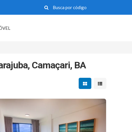
MÓVEL
arajuba, Camaçari, BA
Mostrar resultados em 
Mostrar resultad