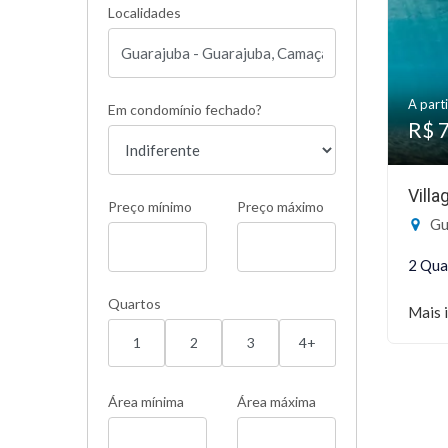
Localidades
A parti
Em condomínio fechado?
R$ 
Vill
Preço mínimo
Preço máximo
Gu
2 Qua
Quartos
Mais 
1
2
3
4+
Área mínima
Área máxima