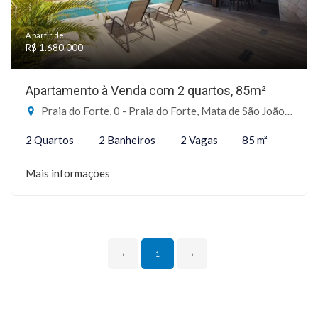
A partir de:
R$ 1.680.000
Apartamento à Venda com 2 quartos, 85m²
Praia do Forte, 0 - Praia do Forte, Mata de São João-BA
2 Quartos
2 Banheiros
2 Vagas
85 m²
Mais informações
‹
1
›