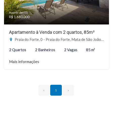
A partir de:
R$ 1.680.000
Apartamento à Venda com 2 quartos, 85m²
Praia do Forte, 0 - Praia do Forte, Mata de São João-BA
2 Quartos
2 Banheiros
2 Vagas
85 m²
Mais informações
‹
1
›