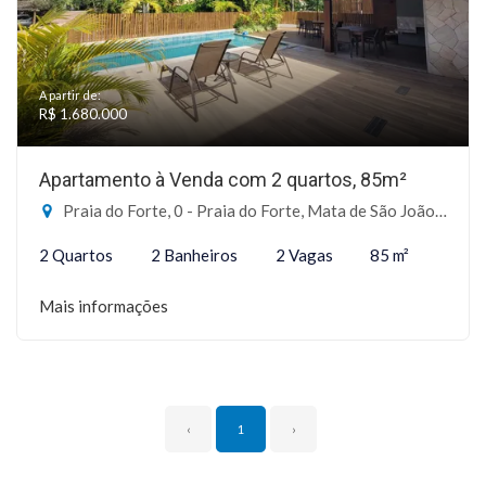
A partir de:
R$ 1.680.000
Apartamento à Venda com 2 quartos, 85m²
Praia do Forte, 0 - Praia do Forte, Mata de São João-BA
2 Quartos
2 Banheiros
2 Vagas
85 m²
Mais informações
‹
1
›