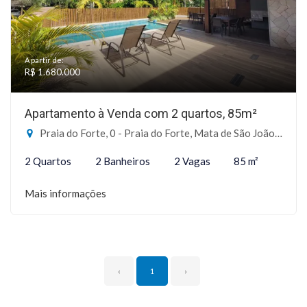
A partir de:
R$ 1.680.000
Apartamento à Venda com 2 quartos, 85m²
Praia do Forte, 0 - Praia do Forte, Mata de São João-BA
2 Quartos
2 Banheiros
2 Vagas
85 m²
Mais informações
‹
1
›