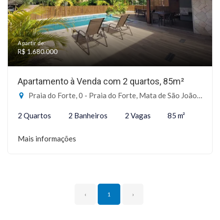
A partir de:
R$ 1.680.000
Apartamento à Venda com 2 quartos, 85m²
Praia do Forte, 0 - Praia do Forte, Mata de São João-BA
2 Quartos
2 Banheiros
2 Vagas
85 m²
Mais informações
‹
1
›