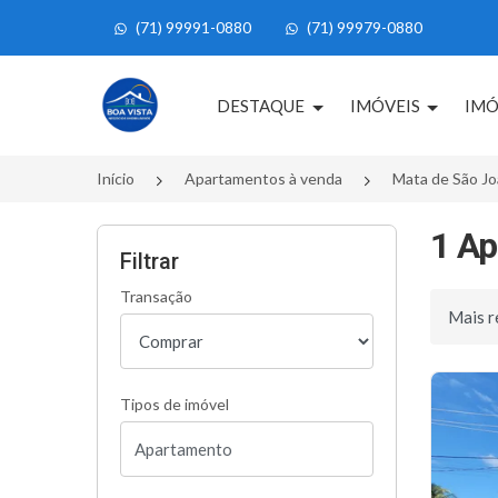
(71) 99991-0880
(71) 99979-0880
Página inicial
DESTAQUE
IMÓVEIS
IMÓ
Início
Apartamentos à venda
Mata de São J
1 Ap
Filtrar
Transação
Ordenar 
Tipos de imóvel