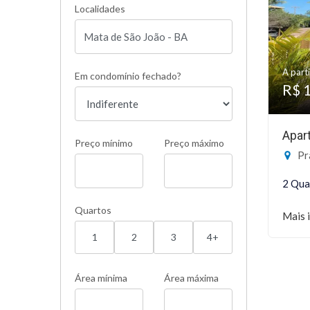
Localidades
A parti
Em condomínio fechado?
R$ 
Apar
Preço mínimo
Preço máximo
Pra
2 Qua
Quartos
Mais 
1
2
3
4+
Área mínima
Área máxima