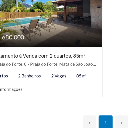
r de:
1.680.000
tamento à Venda com 2 quartos, 85m²
ia do Forte, 0 - Praia do Forte, Mata de São João-BA
rtos
2 Banheiros
2 Vagas
85 m²
informações
‹
1
›