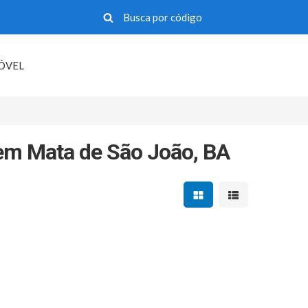
MÓVEL
em Mata de São João, BA
Mostrar resultados em 
Mostrar resultad