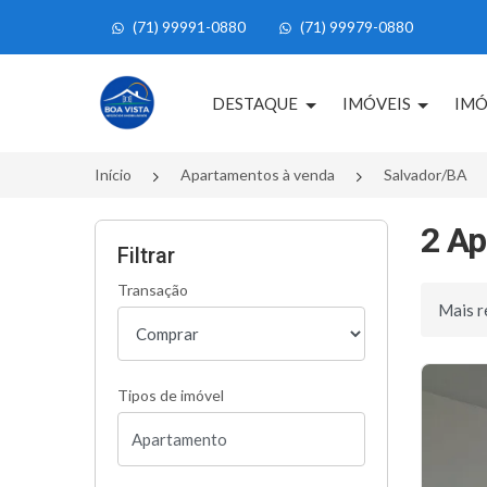
(71) 99991-0880
(71) 99979-0880
Página inicial
DESTAQUE
IMÓVEIS
IMÓ
Início
Apartamentos à venda
Salvador/BA
2 Ap
Filtrar
Transação
Ordenar 
Tipos de imóvel