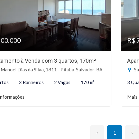
600.000
R$ 
tamento à Venda com 3 quartos, 170m²
Apar
Manoel Dias da Silva, 1811 - Pituba, Salvador-BA
Sa
rtos
3 Banheiros
2 Vagas
170 m²
3 Qua
informações
Mais 
‹
1
›