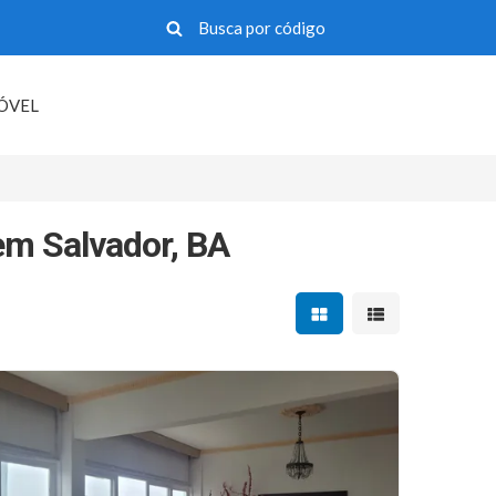
MÓVEL
m Salvador, BA
Mostrar resultados em 
Mostrar resultad