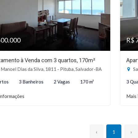
600.000
R$ 
tamento à Venda com 3 quartos, 170m²
Apar
Manoel Dias da Silva, 1811 - Pituba, Salvador-BA
Sa
rtos
3 Banheiros
2 Vagas
170 m²
3 Qua
informações
Mais 
‹
1
›