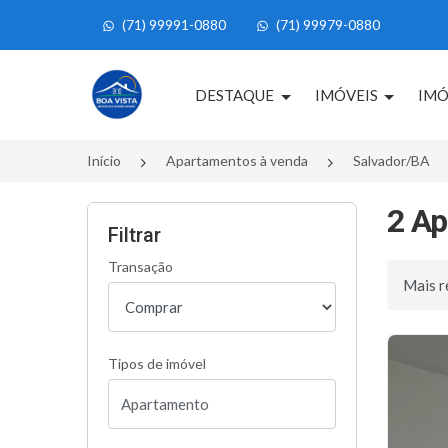
(71) 99991-0880
(71) 99979-0880
Página inicial
DESTAQUE
IMÓVEIS
IMÓ
Início
Apartamentos à venda
Salvador/BA
2 Ap
Filtrar
Transação
Ordenar 
Tipos de imóvel