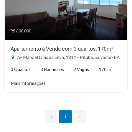
R$ 600.000
Apartamento à Venda com 3 quartos, 170m²
Av Manoel Dias da Silva, 1811 - Pituba, Salvador-BA
3 Quartos
3 Banheiros
2 Vagas
170 m²
Mais informações
‹
1
›