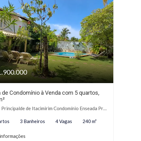
1.900.000
 de Condomínio à Venda com 5 quartos,
m²
incipalde de Itacimirim Condomínio Enseada Praia da Espera, Sn - Itacimirim, Camaçari-BA
rtos
3 Banheiros
4 Vagas
240 m²
informações