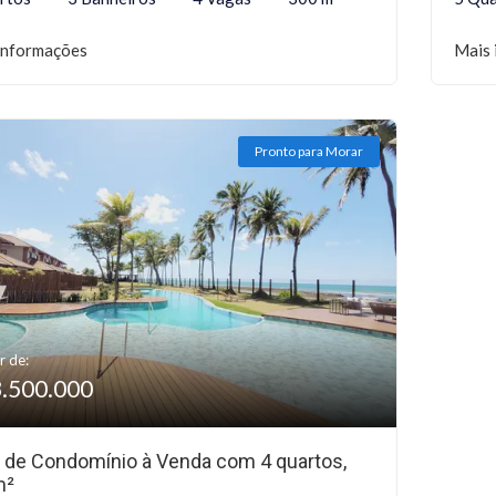
informações
Mais 
Pronto para Morar
r de:
3.500.000
 de Condomínio à Venda com 4 quartos,
m²