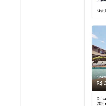
Mais 
A parti
R$ 
Casa
202