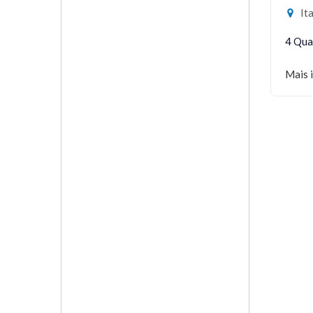
Ita
4 Qua
Mais 