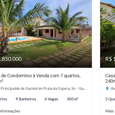
1.850.000
R$ 
 de Condomínio à Venda com 7 quartos,
Casa
m²
240
rincipalde de Itacimirim Praia da Espera, Sn - Itacimirim, Camaçari-BA
Av Pr
rtos
9 Banheiros
6 Vagas
300 m²
5 Qua
informações
Mais 