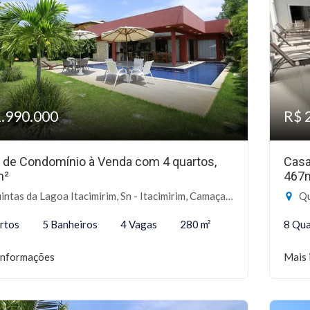
1.990.000
R$ 
 de Condomínio à Venda com 4 quartos,
Casa
m²
467
ntas da Lagoa Itacimirim, Sn - Itacimirim, Camaçari-BA
Qu
rtos
5 Banheiros
4 Vagas
280 m²
8 Qua
informações
Mais 