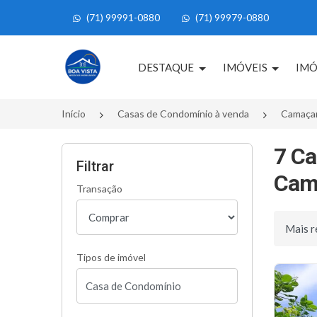
(71) 99991-0880
(71) 99979-0880
Página inicial
DESTAQUE
IMÓVEIS
IMÓ
Início
Casas de Condomínio à venda
Camaça
7 Ca
Filtrar
Cama
Transação
Ordenar 
Tipos de imóvel