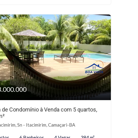
3.000.000
 de Condomínio à Venda com 5 quartos,
m²
acimirim, Sn - Itacimirim, Camaçari-BA
rtos
6 Banheiros
4 Vagas
384 m²