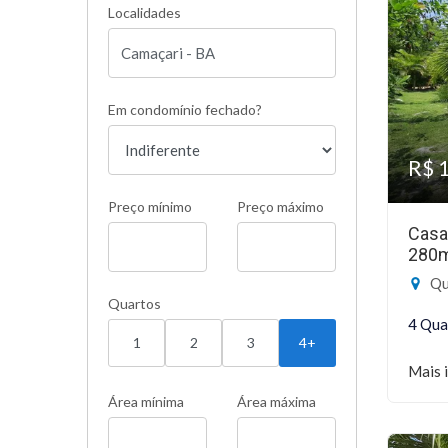
Localidades
Em condomínio fechado?
R$ 
Preço mínimo
Preço máximo
Casa
280
Qui
Quartos
4 Qua
1
2
3
4+
Mais 
Área mínima
Área máxima