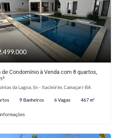
2.499.000
 de Condomínio à Venda com 8 quartos,
m²
intas da Lagoa, Sn - Itacimirim, Camaçari-BA
rtos
9 Banheiros
6 Vagas
467 m²
informações