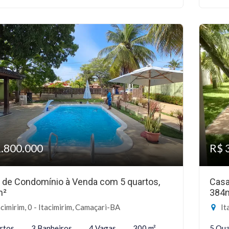
1.800.000
R$ 
 de Condomínio à Venda com 5 quartos,
Casa
m²
384
cimirim, 0 - Itacimirim, Camaçari-BA
It
rtos
3 Banheiros
4 Vagas
300 m²
5 Qua