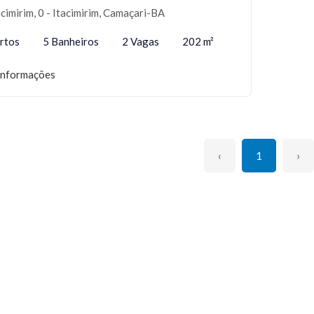
cimirim, 0 - Itacimirim, Camaçari-BA
rtos
5 Banheiros
2 Vagas
202 m²
informações
‹
1
›