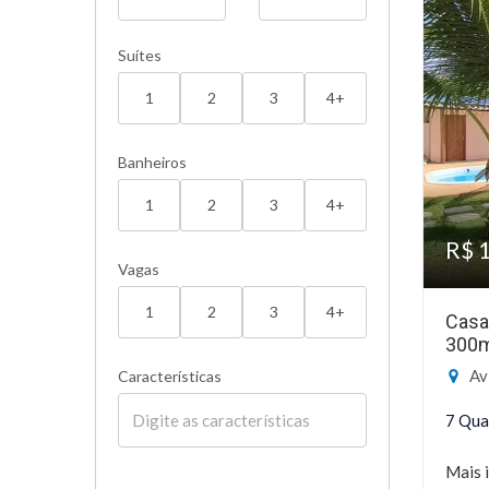
Suítes
1
2
3
4+
Banheiros
1
2
3
4+
R$ 
Vagas
1
2
3
4+
Casa
300
Av P
Características
7 Qua
Mais 