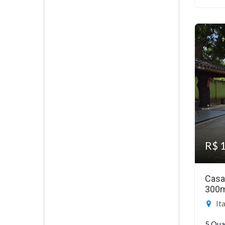
R$ 
Casa
300
Ita
5 Qua