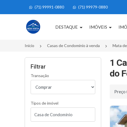
(71) 99991-0880
(71) 99979-0880
Página inicial
DESTAQUE
IMÓVEIS
IMÓ
Início
Casas de Condomínio à venda
Mata de
1 Ca
Filtrar
do F
Transação
Ordenar 
Tipos de imóvel