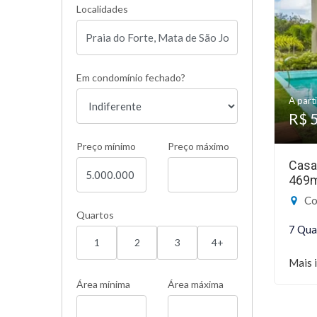
Localidades
Em condomínio fechado?
A parti
R$ 
Preço mínimo
Preço máximo
Casa
469
Cond
Quartos
7 Qua
1
2
3
4+
Mais 
Área mínima
Área máxima