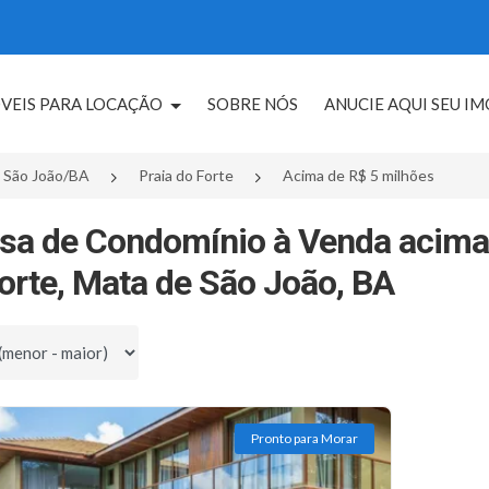
VEIS PARA LOCAÇÃO
SOBRE NÓS
ANUCIE AQUI SEU I
 São João/BA
Praia do Forte
Acima de R$ 5 milhões
sa de Condomínio à Venda acima
orte, Mata de São João, BA
por
Pronto para Morar