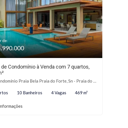
r de:
5.990.000
 de Condomínio à Venda com 7 quartos,
m²
omínio Praia Bela Praia do Forte, Sn - Praia do Forte, Mata de São João-BA
rtos
10 Banheiros
4 Vagas
469 m²
informações