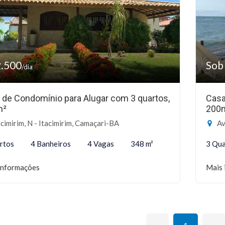
2.500
Sob
/dia
 de Condomínio para Alugar com 3 quartos,
Casa
m²
200
cimirim, N - Itacimirim, Camaçari-BA
Av P
rtos
4 Banheiros
4 Vagas
348 m²
3 Qua
informações
Mais 