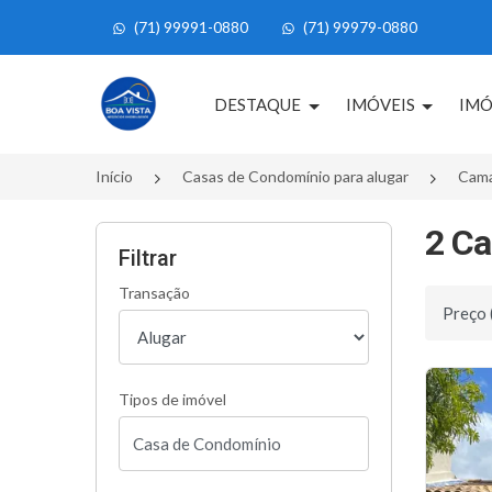
(71) 99991-0880
(71) 99979-0880
Página inicial
DESTAQUE
IMÓVEIS
IMÓ
Início
Casas de Condomínio para alugar
Cama
2 Ca
Filtrar
Transação
Ordenar 
Tipos de imóvel