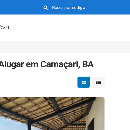
MÓVEL
 Alugar em Camaçari, BA
Mostrar resultados em 
Mostrar resultad