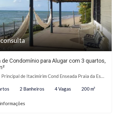
 consulta
 de Condomínio para Alugar com 3 quartos,
m²
rincipal de Itacimirim Cond Enseada Praia da Espera, Sn - Itacimirim, Camaçari-BA
rtos
2 Banheiros
4 Vagas
200 m²
informações