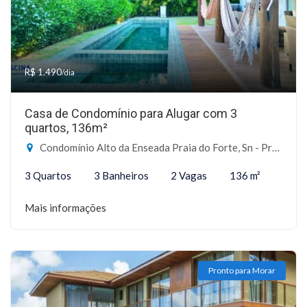
R$ 1.490
/dia
Casa de Condomínio para Alugar com 3
quartos, 136m²
Condomínio Alto da Enseada Praia do Forte, Sn - Praia do Forte, Mata de São João-BA
3 Quartos
3 Banheiros
2 Vagas
136 m²
Mais informações
Pronto para Morar