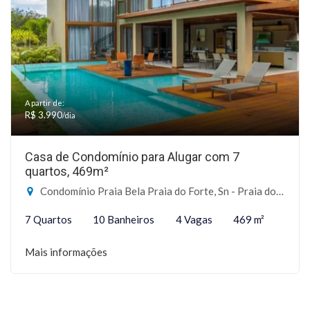
A partir de:
R$ 3.990
/dia
Casa de Condomínio para Alugar com 7
quartos, 469m²
Condomínio Praia Bela Praia do Forte, Sn - Praia do Forte, Mata de São João-BA
7 Quartos
10 Banheiros
4 Vagas
469 m²
Mais informações