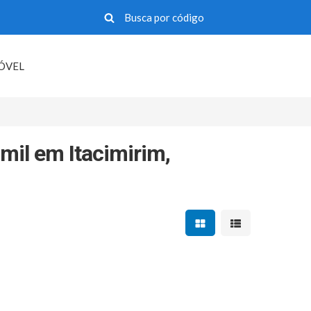
MÓVEL
mil em Itacimirim,
Mostrar resultados em 
Mostrar resultad