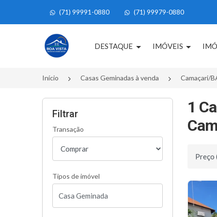
(71) 99991-0880
(71) 99979-0880
Página inicial
DESTAQUE
IMÓVEIS
IMÓ
Início
Casas Geminadas à venda
Camaçari/B
1 Ca
Filtrar
Cama
Transação
Ordenar 
Tipos de imóvel