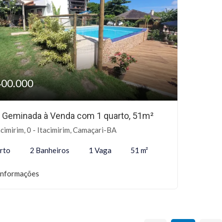
400.000
 Geminada à Venda com 1 quarto, 51m²
cimirim, 0 - Itacimirim, Camaçari-BA
rto
2 Banheiros
1 Vaga
51 m²
informações