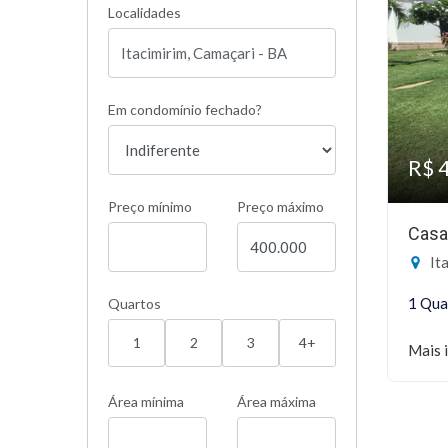
Localidades
Em condomínio fechado?
R$ 
Preço mínimo
Preço máximo
Casa
Ita
1 Qua
Quartos
1
2
3
4+
Mais 
Área mínima
Área máxima