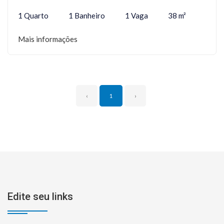
1 Quarto
1 Banheiro
1 Vaga
38 m²
Mais informações
‹
1
›
Edite seu links