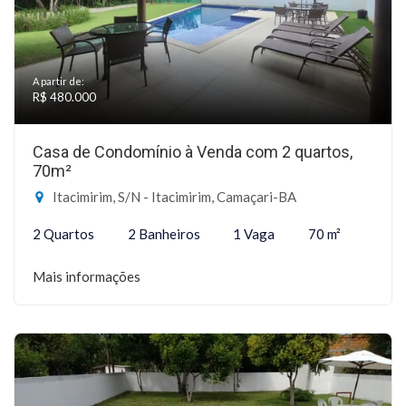
A partir de:
R$ 480.000
Casa de Condomínio à Venda com 2 quartos,
70m²
Itacimirim, S/N - Itacimirim, Camaçari-BA
2 Quartos
2 Banheiros
1 Vaga
70 m²
Mais informações