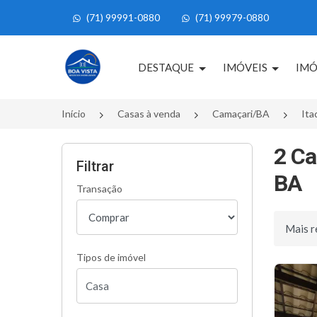
(71) 99991-0880
(71) 99979-0880
Página inicial
DESTAQUE
IMÓVEIS
IMÓ
Início
Casas à venda
Camaçari/BA
Ita
2 Ca
Filtrar
BA
Transação
Ordenar 
Tipos de imóvel