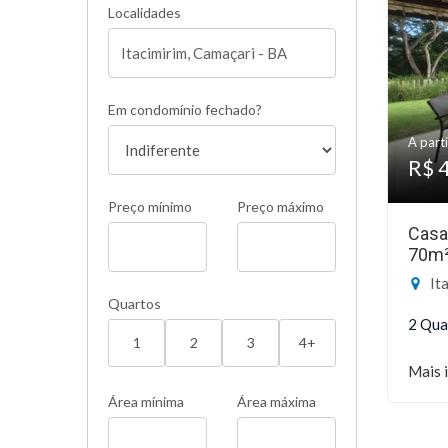
Localidades
Em condomínio fechado?
A parti
R$ 
Preço mínimo
Preço máximo
Casa
70m
Ita
Quartos
2 Qua
1
2
3
4+
Mais 
Área mínima
Área máxima