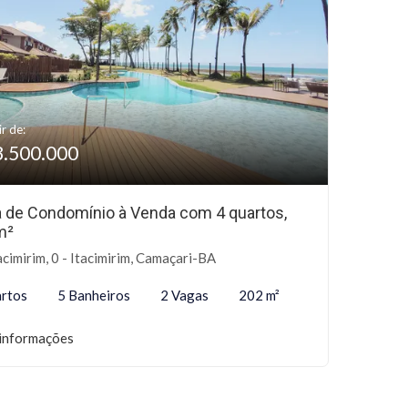
ir de:
3.500.000
 de Condomínio à Venda com 4 quartos,
m²
acimirim, 0 - Itacimirim, Camaçari-BA
rtos
5 Banheiros
2 Vagas
202 m²
informações