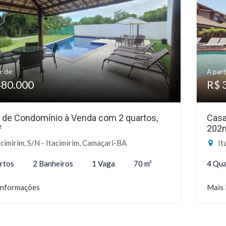
r de:
A part
480.000
R$ 
 de Condomínio à Venda com 2 quartos,
Casa
²
202
cimirim, S/N - Itacimirim, Camaçari-BA
It
rtos
2 Banheiros
1 Vaga
70 m²
4 Qua
informações
Mais 