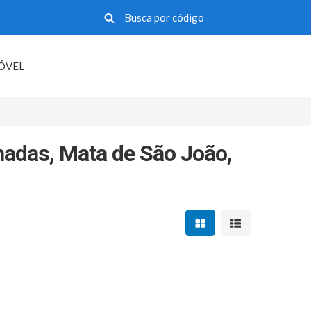
MÓVEL
adas, Mata de São João,
Mostrar resultados em 
Mostrar resultad