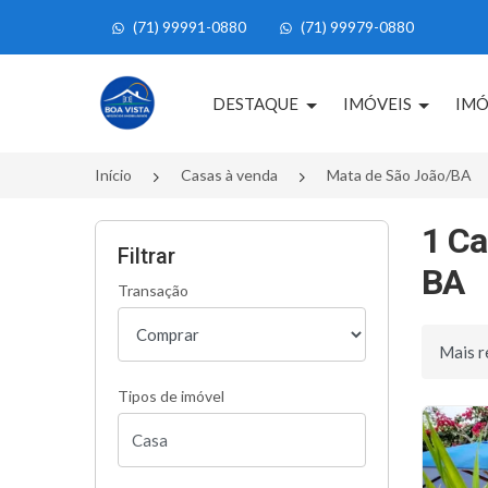
(71) 99991-0880
(71) 99979-0880
Página inicial
DESTAQUE
IMÓVEIS
IMÓ
Início
Casas à venda
Mata de São João/BA
1 Ca
Filtrar
BA
Transação
Ordenar 
Tipos de imóvel