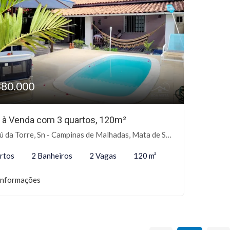
380.000
 à Venda com 3 quartos, 120m²
 da Torre, Sn - Campinas de Malhadas, Mata de São João-BA
rtos
2 Banheiros
2 Vagas
120 m²
informações