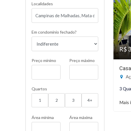
Localidades
Em condomínio fechado?
R$ 
Preço mínimo
Preço máximo
Casa
Açú
3 Qua
Quartos
1
2
3
4+
Mais 
Área mínima
Área máxima