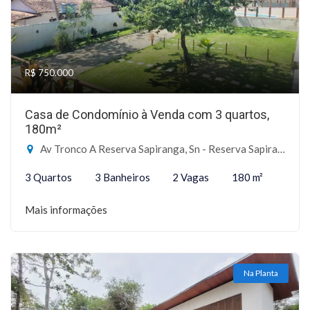
R$ 750.000
Casa de Condomínio à Venda com 3 quartos,
180m²
Av Tronco A Reserva Sapiranga, Sn - Reserva Sapiranga, Mata de São João-BA
3 Quartos
3 Banheiros
2 Vagas
180 m²
Mais informações
Na Planta