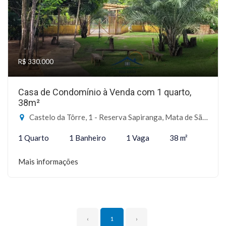
R$ 330.000
Casa de Condomínio à Venda com 1 quarto,
38m²
Castelo da Tôrre, 1 - Reserva Sapiranga, Mata de São João-BA
1 Quarto
1 Banheiro
1 Vaga
38 m²
Mais informações
‹
1
›