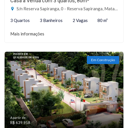
Casa à Venda com 3 quartos, 80m²
S/n Reserva Sapiranga, 0 - Reserva Sapiranga, Mata de São João-BA
3 Quartos
3 Banheiros
2 Vagas
80 m²
Mais informações
Em Construção
A partir de:
R$ 639.958