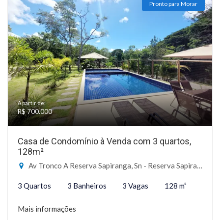
Pronto para Morar
A partir de:
R$ 700.000
Casa de Condomínio à Venda com 3 quartos,
128m²
Av Tronco A Reserva Sapiranga, Sn - Reserva Sapiranga, Mata de São João-BA
3 Quartos
3 Banheiros
3 Vagas
128 m²
Mais informações