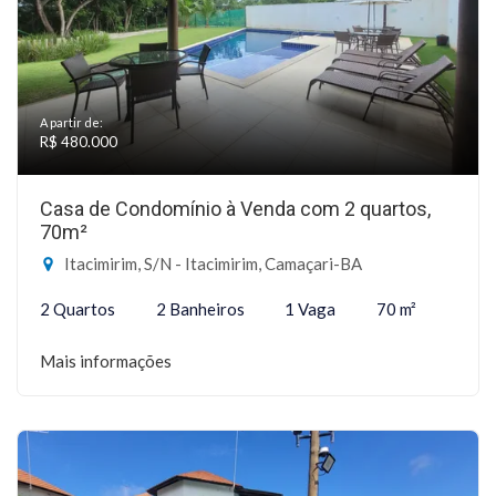
A partir de:
R$ 480.000
Casa de Condomínio à Venda com 2 quartos,
70m²
Itacimirim, S/N - Itacimirim, Camaçari-BA
2 Quartos
2 Banheiros
1 Vaga
70 m²
Mais informações