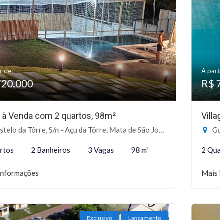
r de:
A part
720.000
R$ 
 à Venda com 2 quartos, 98m²
Vill
telo da Tôrre, S/n - Açu da Tôrre, Mata de São João-BA
Gu
rtos
2 Banheiros
3 Vagas
98 m²
2 Qua
informações
Mais 
Exclusivo
Lançamento