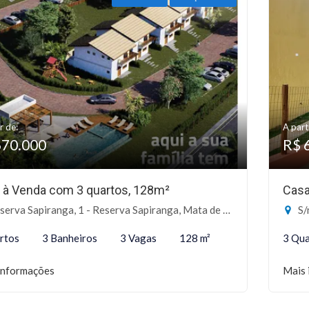
r de:
A part
670.000
R$ 
 à Venda com 3 quartos, 128m²
Casa
erva Sapiranga, 1 - Reserva Sapiranga, Mata de São João-BA
S/n
rtos
3 Banheiros
3 Vagas
128 m²
3 Qua
informações
Mais 