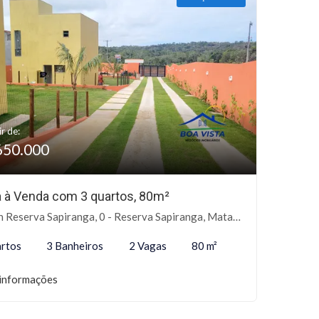
ir de:
650.000
 à Venda com 3 quartos, 80m²
 Reserva Sapiranga, 0 - Reserva Sapiranga, Mata de São João-BA
rtos
3 Banheiros
2 Vagas
80 m²
informações