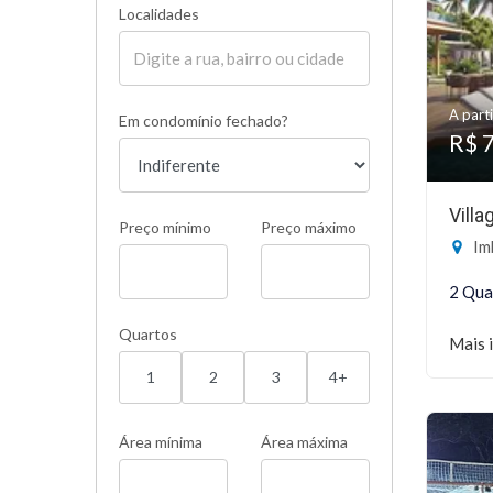
Localidades
A parti
Em condomínio fechado?
R$ 
Vill
Preço mínimo
Preço máximo
Imb
2 Qua
Quartos
Mais 
1
2
3
4+
Área mínima
Área máxima