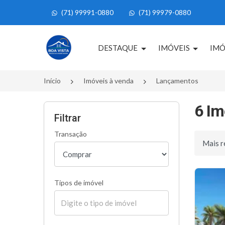
(71) 99991-0880
(71) 99979-0880
Página inicial
DESTAQUE
IMÓVEIS
IMÓ
Início
Imóveis à venda
Lançamentos
6 Im
Filtrar
Transação
Ordenar 
Tipos de imóvel