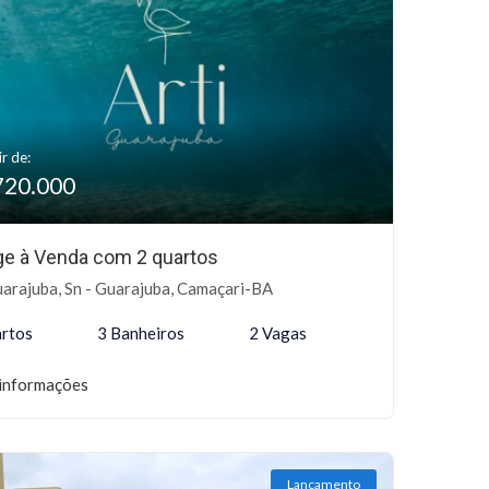
ir de:
720.000
age à Venda com 2 quartos
arajuba, Sn - Guarajuba, Camaçari-BA
rtos
3 Banheiros
2 Vagas
informações
Lançamento