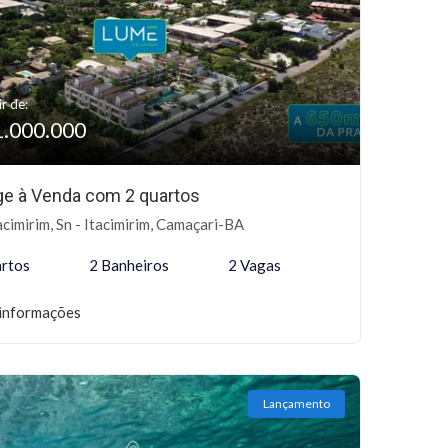
ir de:
1.000.000
age à Venda com 2 quartos
acimirim, Sn - Itacimirim, Camaçari-BA
rtos
2 Banheiros
2 Vagas
informações
Lançamento