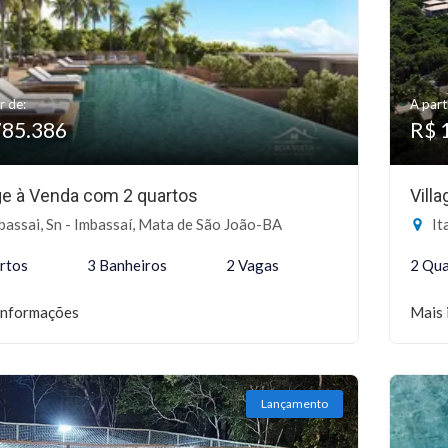
r de:
A part
785.386
R$ 
age à Venda com 2 quartos
Vill
assai, Sn - Imbassaí, Mata de São João-BA
It
rtos
3 Banheiros
2 Vagas
2 Qua
informações
Mais 
Lançamento