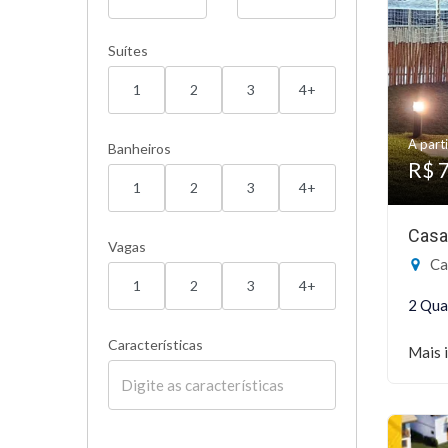
Suítes
1
2
3
4+
A parti
Banheiros
R$ 
1
2
3
4+
Casa
Vagas
Cas
1
2
3
4+
2 Qua
Características
Mais 