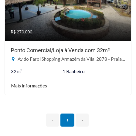
R$ 270.000
Ponto Comercial/Loja à Venda com 32m²
Av do Farol Shopping Armazém da Vila, 2878 - Praia do Forte, Mata de São João-BA
32 m²
1 Banheiro
Mais informações
‹
1
›