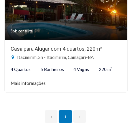
Sob consulta
Casa para Alugar com 4 quartos, 220m²
Itacimirim, Sn - Itacimirim, Camaçari-BA
4 Quartos
5 Banheiros
4 Vagas
220 m²
Mais informações
‹
1
›