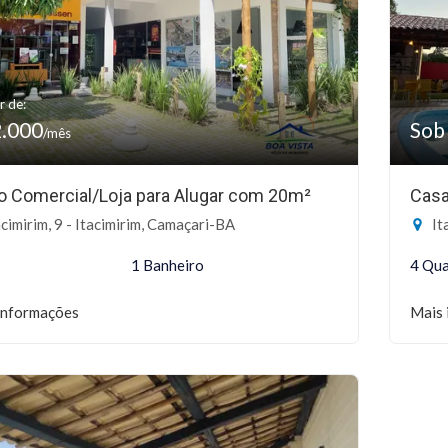
r de:
2.000
Sob
/mês
o Comercial/Loja para Alugar com 20m²
Casa
cimirim, 9 - Itacimirim, Camaçari-BA
It
1 Banheiro
4 Qua
informações
Mais 