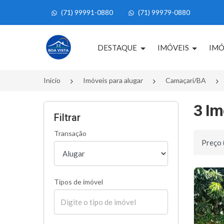
(71) 99991-0880
(71) 99979-0880
Página inicial
DESTAQUE
IMÓVEIS
IMÓ
Início
Imóveis para alugar
Camaçari/BA
3 Im
Filtrar
Transação
Ordenar 
Tipos de imóvel