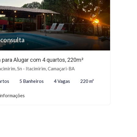
 consulta
 para Alugar com 4 quartos, 220m²
acimirim, Sn - Itacimirim, Camaçari-BA
rtos
5 Banheiros
4 Vagas
220 m²
informações