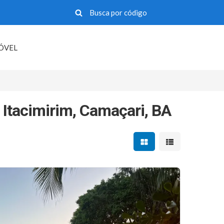
MÓVEL
 Itacimirim, Camaçari, BA
Mostrar resultados em 
Mostrar resultad