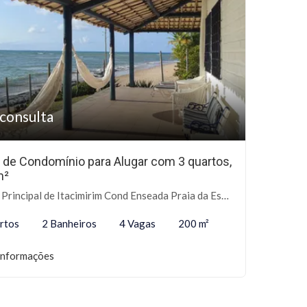
consulta
 de Condomínio para Alugar com 3 quartos,
m²
incipal de Itacimirim Cond Enseada Praia da Espera, Sn - Itacimirim, Camaçari-BA
rtos
2 Banheiros
4 Vagas
200 m²
informações