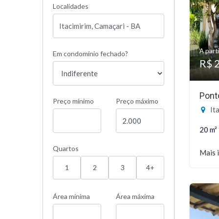
Localidades
A parti
Em condomínio fechado?
R$ 
Pont
Preço mínimo
Preço máximo
Ita
20 m²
Quartos
Mais 
1
2
3
4+
Área mínima
Área máxima