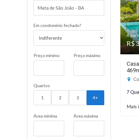
Em condomínio fechado?
A parti
R$ 
Preço mínimo
Preço máximo
Casa
469
Cond
Quartos
7 Qua
1
2
3
4+
Mais 
Área mínima
Área máxima