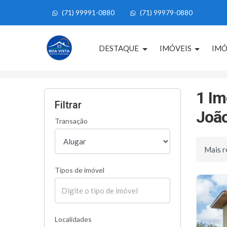
(71) 99991-0880
(71) 99979-0880
Página inicial
DESTAQUE
IMÓVEIS
IMÓ
Início
Imóveis para alugar
Mata de São João
1 Im
Filtrar
João
Transação
Ordenar 
Tipos de imóvel
Localidades