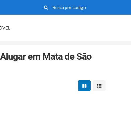
MÓVEL
 Alugar em Mata de São
Mostrar resultados em 
Mostrar resultad