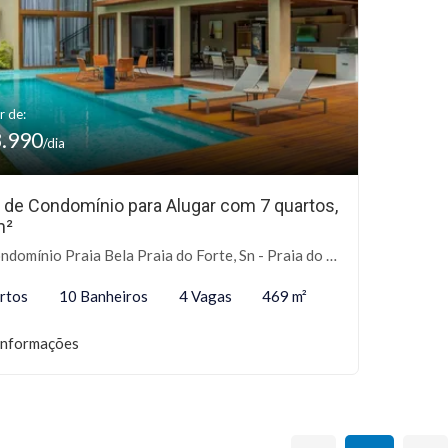
r de:
3.990
/dia
 de Condomínio para Alugar com 7 quartos,
m²
omínio Praia Bela Praia do Forte, Sn - Praia do Forte, Mata de São João-BA
rtos
10 Banheiros
4 Vagas
469 m²
informações