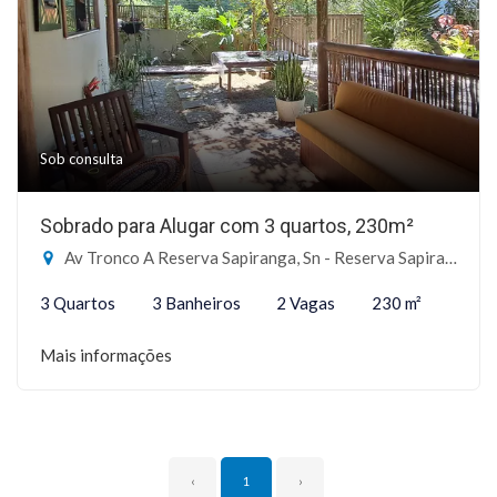
Sob consulta
Sobrado para Alugar com 3 quartos, 230m²
Av Tronco A Reserva Sapiranga, Sn - Reserva Sapiranga, Mata de São João-BA
3 Quartos
3 Banheiros
2 Vagas
230 m²
Mais informações
‹
1
›