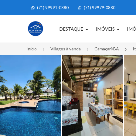
(71) 99991-0880
(71) 99979-0880
Página inicial
DESTAQUE
IMÓVEIS
IMÓ
Início
Villages à venda
Camaçari/BA
I
<