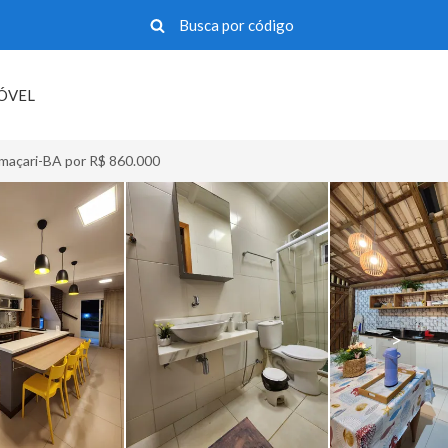
MÓVEL
Camaçari-BA por R$ 860.000
>