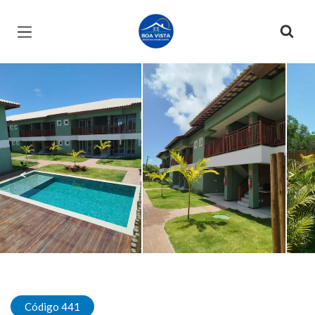
Página inicial
<
>
Código 441