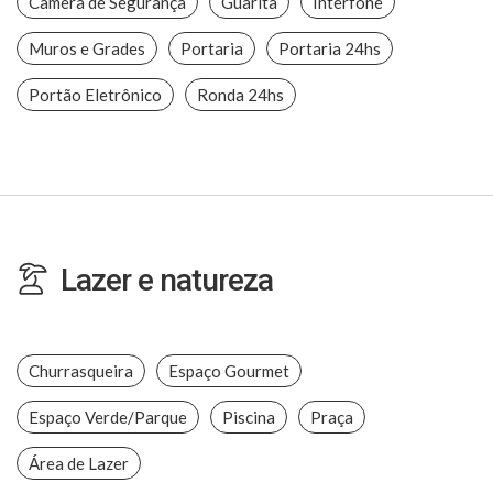
Câmera de Segurança
Guarita
Interfone
Muros e Grades
Portaria
Portaria 24hs
Portão Eletrônico
Ronda 24hs
Lazer e natureza
Churrasqueira
Espaço Gourmet
Espaço Verde/Parque
Piscina
Praça
Área de Lazer