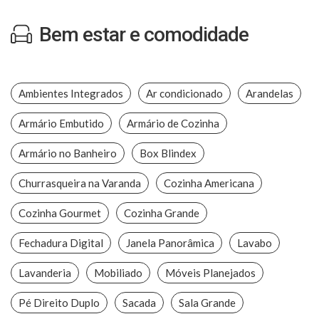
Bem estar e comodidade
Ambientes Integrados
Ar condicionado
Arandelas
Armário Embutido
Armário de Cozinha
Armário no Banheiro
Box Blindex
Churrasqueira na Varanda
Cozinha Americana
Cozinha Gourmet
Cozinha Grande
Fechadura Digital
Janela Panorâmica
Lavabo
Lavanderia
Mobiliado
Móveis Planejados
Pé Direito Duplo
Sacada
Sala Grande