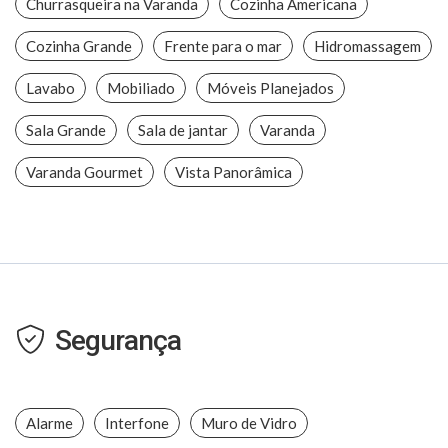
Churrasqueira na Varanda
Cozinha Americana
Cozinha Grande
Frente para o mar
Hidromassagem
Lavabo
Mobiliado
Móveis Planejados
Sala Grande
Sala de jantar
Varanda
Varanda Gourmet
Vista Panorâmica
Segurança
Alarme
Interfone
Muro de Vidro