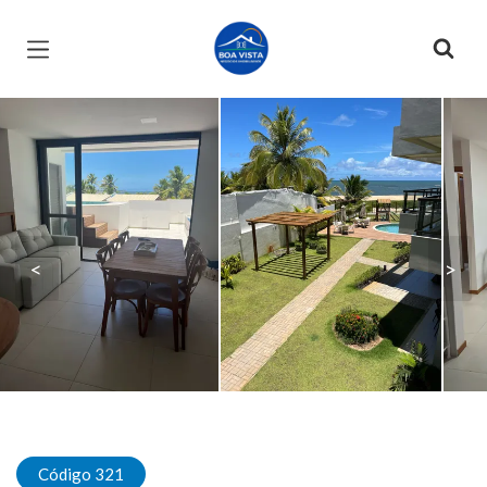
Página inicial
<
>
Código 321