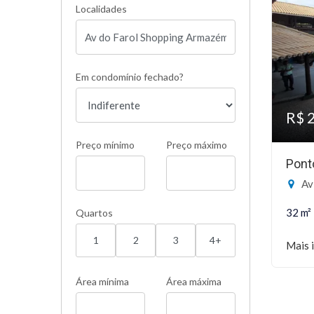
Localidades
Em condomínio fechado?
R$ 
Preço mínimo
Preço máximo
Pont
Av d
32 m²
Quartos
1
2
3
4+
Mais 
Área mínima
Área máxima