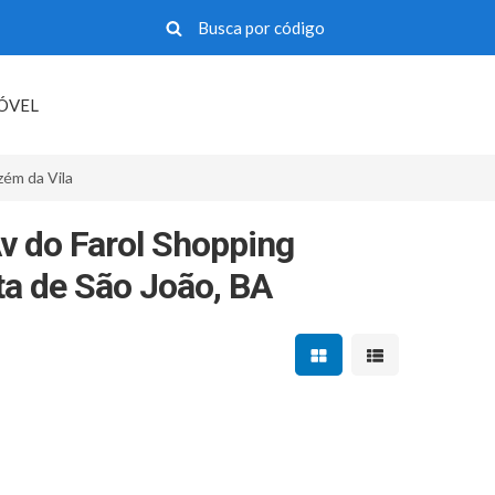
MÓVEL
zém da Vila
v do Farol Shopping
ta de São João, BA
Mostrar resultados em 
Mostrar resultad