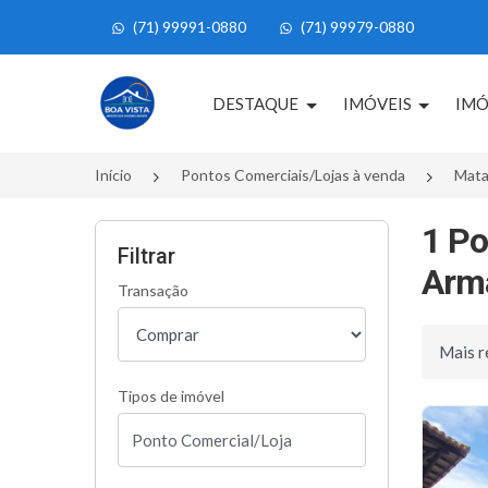
(71) 99991-0880
(71) 99979-0880
Página inicial
DESTAQUE
IMÓVEIS
IMÓ
Início
Pontos Comerciais/Lojas à venda
Mata
1 Po
Filtrar
Arma
Transação
Ordenar 
Tipos de imóvel