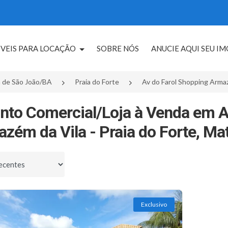
VEIS PARA LOCAÇÃO
SOBRE NÓS
ANUCIE AQUI SEU I
 de São João/BA
Praia do Forte
Av do Farol Shopping Arma
nto Comercial/Loja à Venda em A
zém da Vila - Praia do Forte, Ma
por
Exclusivo