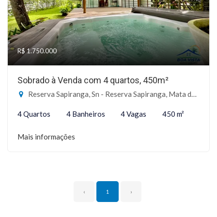
R$ 1.750.000
Sobrado à Venda com 4 quartos, 450m²
Reserva Sapiranga, Sn - Reserva Sapiranga, Mata de São João-BA
4 Quartos
4 Banheiros
4 Vagas
450 m²
Mais informações
‹
1
›