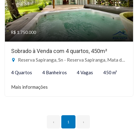
R$ 1.750.000
Sobrado à Venda com 4 quartos, 450m²
Reserva Sapiranga, Sn - Reserva Sapiranga, Mata de São João-BA
4 Quartos
4 Banheiros
4 Vagas
450 m²
Mais informações
‹
1
›