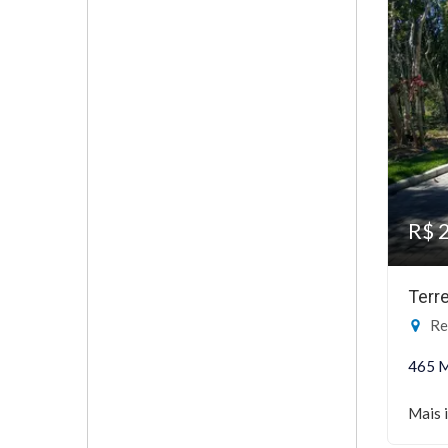
R$ 
Terr
Reser
465 
Mais 