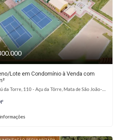
300.000
eno/Lote em Condomínio à Venda com
m²
ú da Torre, 110 - Açu da Tôrre, Mata de São João-BA
M²
informações