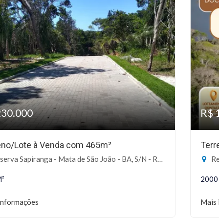
230.000
R$ 
eno/Lote à Venda com 465m²
Terr
va Sapiranga - Mata de São João - BA, S/N - Reserva Sapiranga, Mata de São João-BA
Res
M²
2000
informações
Mais 