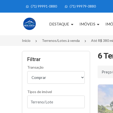
(71) 99991-0880
(71) 99979-0880
Página inicial
DESTAQUE
IMÓVEIS
IMÓ
Início
Terrenos/Lotes à venda
Até R$ 380 mi
6 Te
Filtrar
Transação
Ordenar 
Tipos de imóvel