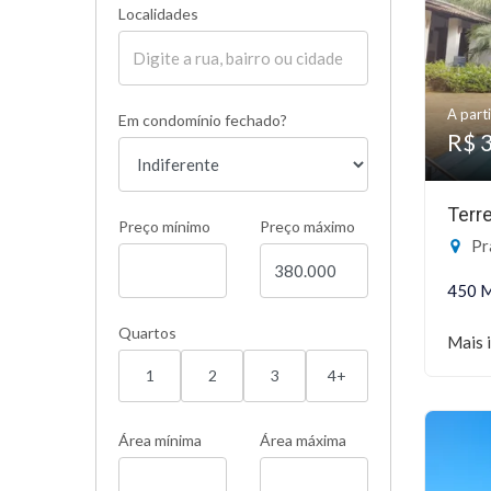
Localidades
A parti
Em condomínio fechado?
R$ 
Terr
Preço mínimo
Preço máximo
Pra
450 
Quartos
Mais 
1
2
3
4+
Área mínima
Área máxima