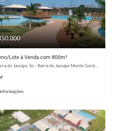
350.000
eno/Lote à Venda com 800m²
ra do Jacuipe, Sn - Barra do Jacuípe Monte Gordo, Camaçari-BA
M²
informações