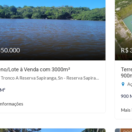
350.000
R$ 
eno/Lote à Venda com 3000m²
Terr
900
ronco A Reserva Sapiranga, Sn - Reserva Sapiranga, Mata de São João-BA
Aç
 M²
900 
informações
Mais 