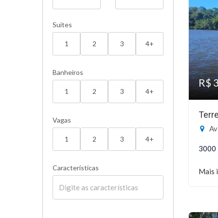
Suítes
1
2
3
4+
Banheiros
R$ 
1
2
3
4+
Terr
Vagas
Av T
1
2
3
4+
3000
Características
Mais 