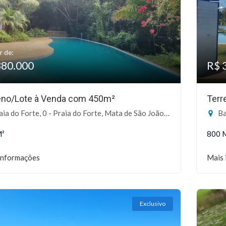
r de:
380.000
R$ 
eno/Lote à Venda com 450m²
Terr
ia do Forte, 0 - Praia do Forte, Mata de São João-BA
Bar
M²
800 
informações
Mais 
Exclusivo