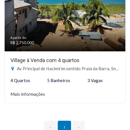
A partir de:
R$ 2.750.000
Village à Venda com 4 quartos
Av Principal de Itacimirim sentido Praia da Barra, Sn - Itacimirim, Camaçari-BA
4 Quartos
5 Banheiros
3 Vagas
Mais informações
‹
1
›