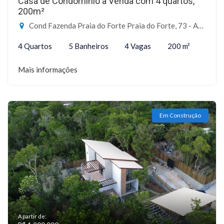
Casa de Condomínio à Venda com 4 quartos,
200m²
Cond Fazenda Praia do Forte Praia do Forte, 73 - Açuzinho, Mata de São João-BA
4 Quartos
5 Banheiros
4 Vagas
200 m²
Mais informações
Em Construção
A partir de: