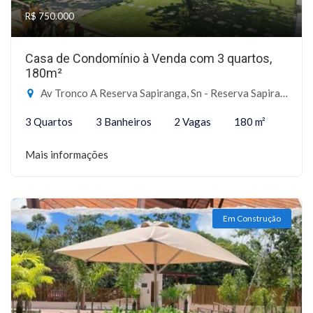
R$ 750.000
Casa de Condomínio à Venda com 3 quartos,
180m²
Av Tronco A Reserva Sapiranga, Sn - Reserva Sapiranga, Mata de São João-BA
3 Quartos
3 Banheiros
2 Vagas
180 m²
Mais informações
Em Construção