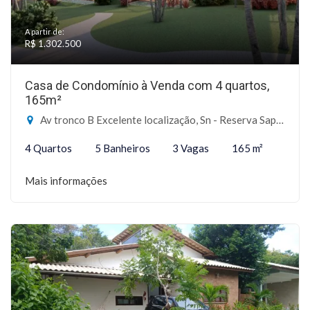
A partir de:
R$ 1.302.500
Casa de Condomínio à Venda com 4 quartos,
165m²
Av tronco B Excelente localização, Sn - Reserva Sapiranga, Mata de São João-BA
4 Quartos
5 Banheiros
3 Vagas
165 m²
Mais informações