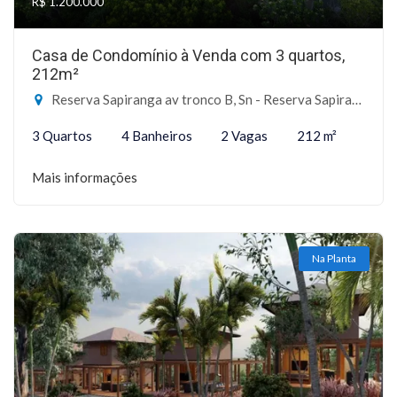
R$ 1.200.000
Casa de Condomínio à Venda com 3 quartos,
212m²
Reserva Sapiranga av tronco B, Sn - Reserva Sapiranga, Mata de São João-BA
3 Quartos
4 Banheiros
2 Vagas
212 m²
Mais informações
Na Planta