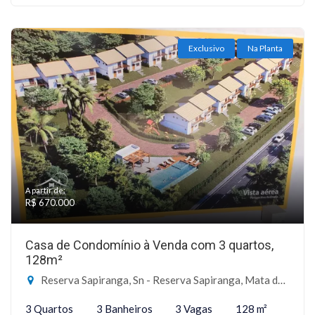
Exclusivo
Na Planta
A partir de:
R$ 670.000
Casa de Condomínio à Venda com 3 quartos,
128m²
Reserva Sapiranga, Sn - Reserva Sapiranga, Mata de São João-BA
3 Quartos
3 Banheiros
3 Vagas
128 m²