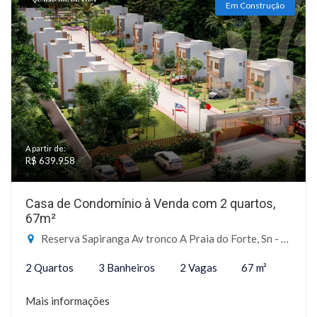
Em Construção
A partir de:
R$ 639.958
Casa de Condomínio à Venda com 2 quartos,
67m²
Reserva Sapiranga Av tronco A Praia do Forte, Sn - Reserva Sapiranga, Mata de São João-BA
2 Quartos
3 Banheiros
2 Vagas
67 m²
Mais informações