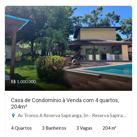
R$ 1.000.000
Casa de Condomínio à Venda com 4 quartos,
204m²
Av Tronco A Reserva Sapiranga, Sn - Reserva Sapiranga, Mata de São João-BA
4 Quartos
3 Banheiros
3 Vagas
204 m²