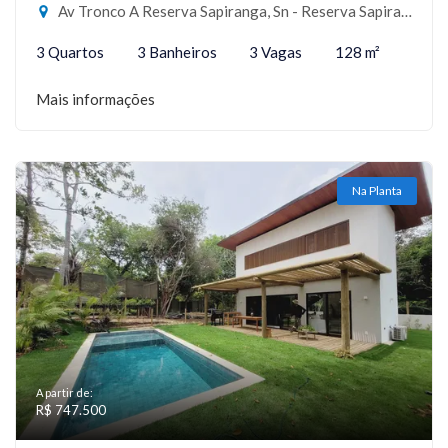
Av Tronco A Reserva Sapiranga, Sn - Reserva Sapiranga, Mata de São João-BA
3 Quartos
3 Banheiros
3 Vagas
128 m²
Mais informações
Na Planta
A partir de:
R$ 747.500