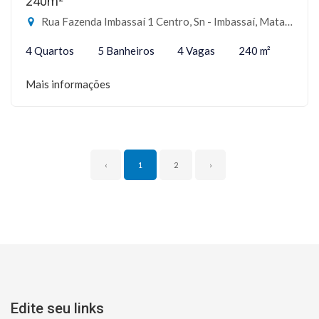
240m²
Rua Fazenda Imbassaí 1 Centro, Sn - Imbassaí, Mata de São João-BA
4 Quartos
5 Banheiros
4 Vagas
240 m²
Mais informações
‹
1
2
›
Edite seu links