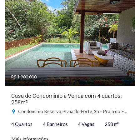
R$ 1.900.000
Casa de Condomínio à Venda com 4 quartos,
258m²
Condominio Reserva Praia do Forte, Sn - Praia do Forte, Mata de São João-BA
4 Quartos
4 Banheiros
4 Vagas
258 m²
Mais informações