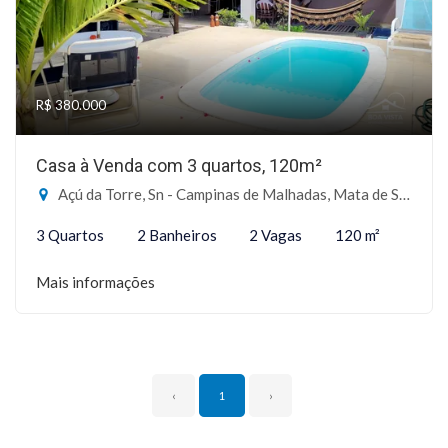
R$ 380.000
Casa à Venda com 3 quartos, 120m²
Açú da Torre, Sn - Campinas de Malhadas, Mata de São João-BA
3 Quartos
2 Banheiros
2 Vagas
120 m²
Mais informações
‹
1
›