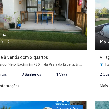
r de:
750.000
R$ 
age à Venda com 2 quartos
Vill
 do Meio Itacimirim 780 m da Praia da Espera, Sn - Itacimirim, Camaçari-BA
It
rtos
3 Banheiros
1 Vaga
2 Qua
informações
Mais 
Pronto para Morar