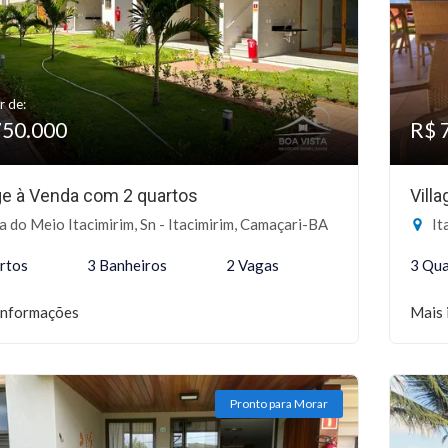
r de:
750.000
R$ 
age à Venda com 2 quartos
Vill
a do Meio Itacimirim, Sn - Itacimirim, Camaçari-BA
Ita
rtos
3 Banheiros
2 Vagas
3 Qua
informações
Mais 
Pronto para Morar