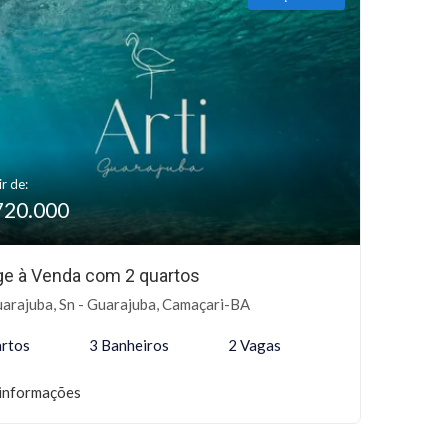
ir de:
720.000
age à Venda com 2 quartos
arajuba, Sn - Guarajuba, Camaçari-BA
rtos
3 Banheiros
2 Vagas
informações