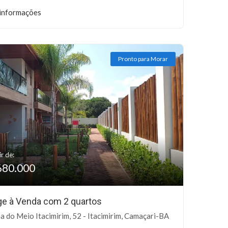
informações
Pronto para Morar
ir de:
680.000
age à Venda com 2 quartos
ha do Meio Itacimirim, 52 - Itacimirim, Camaçari-BA