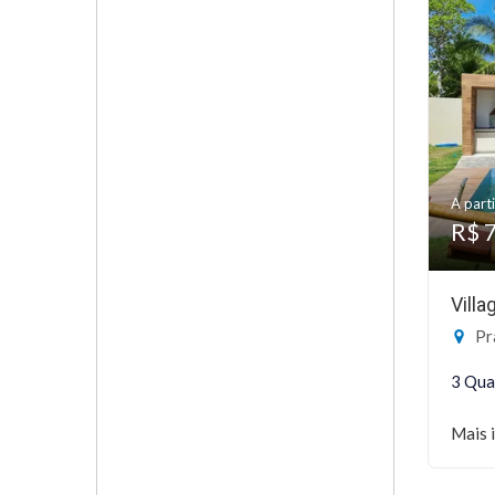
A parti
R$ 
Vill
Prai
3 Qua
Mais 