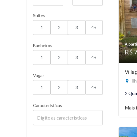
Suítes
1
2
3
4+
A parti
Banheiros
R$ 
1
2
3
4+
Vill
Vagas
Ilha
1
2
3
4+
2 Qua
Características
Mais 