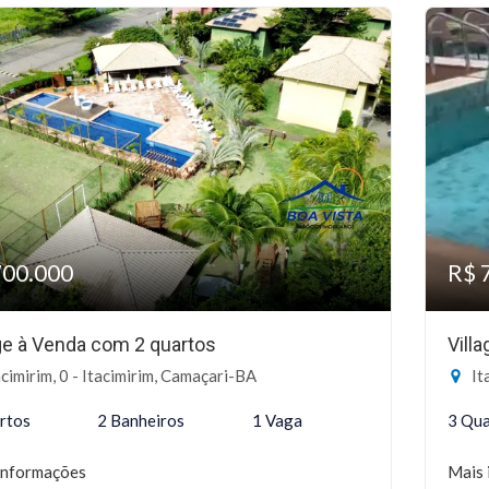
700.000
R$ 
age à Venda com 2 quartos
Vill
cimirim, 0 - Itacimirim, Camaçari-BA
It
rtos
2 Banheiros
1 Vaga
3 Qua
informações
Mais 