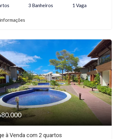
rtos
3 Banheiros
1 Vaga
informações
680.000
age à Venda com 2 quartos