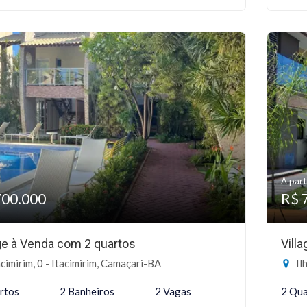
A part
700.000
R$ 
age à Venda com 2 quartos
Vill
cimirim, 0 - Itacimirim, Camaçari-BA
Il
rtos
2 Banheiros
2 Vagas
2 Qua