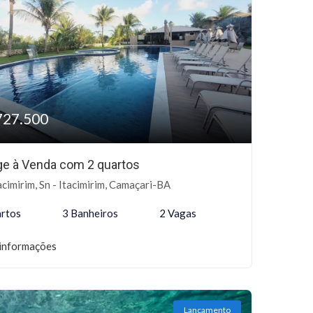
727.500
age à Venda com 2 quartos
acimirim, Sn - Itacimirim, Camaçari-BA
rtos
3 Banheiros
2 Vagas
informações
Lançamento