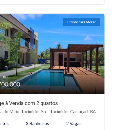
Pronto para Morar
ir de:
700.000
age à Venda com 2 quartos
ha do Meio Itacimirim, Sn - Itacimirim, Camaçari-BA
rtos
3 Banheiros
2 Vagas