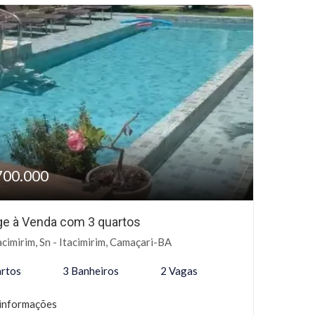
700.000
age à Venda com 3 quartos
acimirim, Sn - Itacimirim, Camaçari-BA
rtos
3 Banheiros
2 Vagas
informações