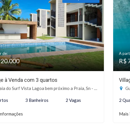
r de:
A part
720.000
R$ 
age à Venda com 3 quartos
Vill
a do Surf Vista Lagoa bem próximo a Praia, Sn - Itacimirim, Camaçari-BA
Gu
rtos
3 Banheiros
2 Vagas
2 Qua
informações
Mais 