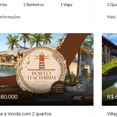
rtos
2 Banheiros
1 Vaga
2 Qua
informações
Mais 
680.000
R$ 
age à Venda com 2 quartos
Vill