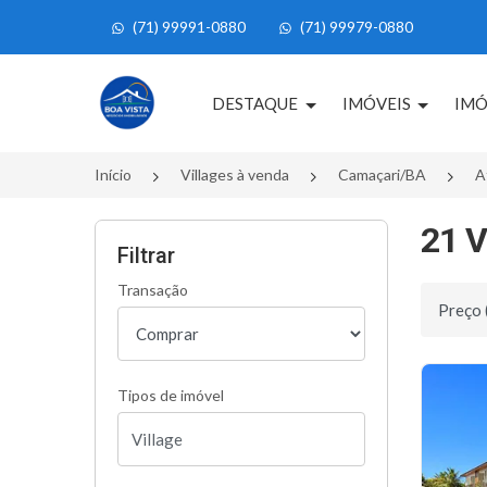
(71) 99991-0880
(71) 99979-0880
Página inicial
DESTAQUE
IMÓVEIS
IMÓ
Início
Villages à venda
Camaçari/BA
A
21 V
Filtrar
Transação
Ordenar 
Tipos de imóvel