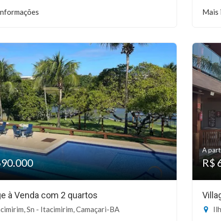
informações
Mais 
A part
690.000
R$ 
age à Venda com 2 quartos
Vill
cimirim, Sn - Itacimirim, Camaçari-BA
Il