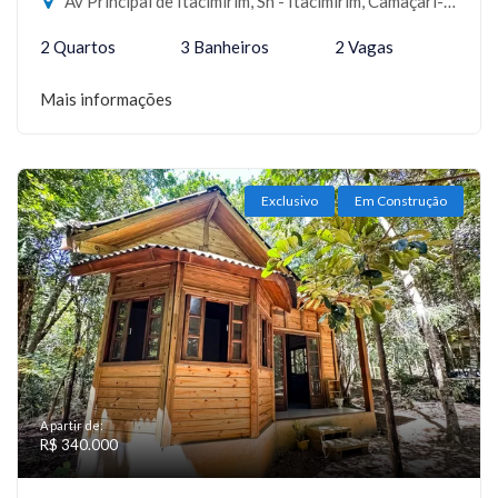
Av Principal de Itacimirim, Sn - Itacimirim, Camaçari-BA
2 Quartos
3 Banheiros
2 Vagas
Mais informações
Exclusivo
Em Construção
A partir de:
R$ 340.000