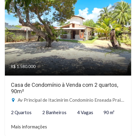
R$ 1.580.000
Casa de Condomínio à Venda com 2 quartos,
90m²
Av Principal de Itacimirim Condomínio Enseada Praia da Espera, Sn - Itacimirim, Camaçari-BA
2 Quartos
2 Banheiros
4 Vagas
90 m²
Mais informações