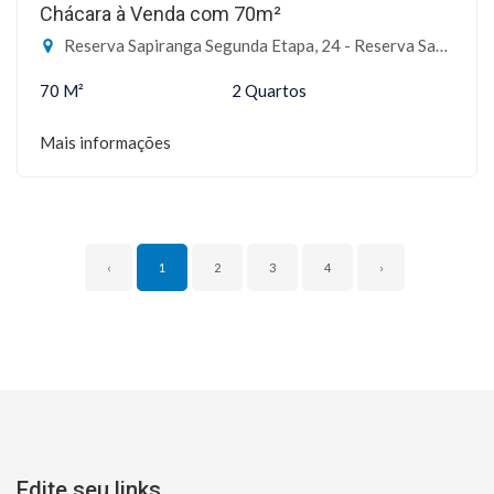
Chácara à Venda com 70m²
Reserva Sapiranga Segunda Etapa, 24 - Reserva Sapiranga, Mata de São João-BA
70 M²
2 Quartos
Mais informações
‹
1
2
3
4
›
Edite seu links